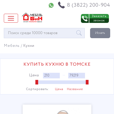
Напишите нам в WhatsApp
8 (3822) 200-904
Заказать
звонок
Окно
Искать
поиска
мебели
Мебель
Кухни
КУПИТЬ КУХНЮ В ТОМСКЕ
Цена
—
Сортировать:
Цена
Название