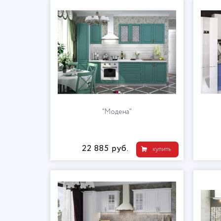
"Модена"
22 885 руб.
купить