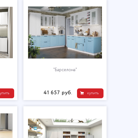
"Барселона"
41 657 руб.
упить
купить