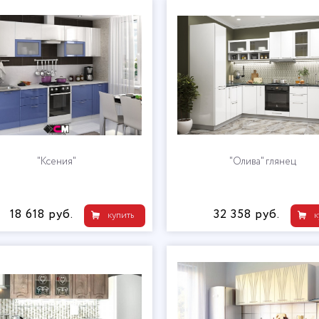
"Ксения"
"Олива" глянец
18 618 руб.
32 358 руб.
купить
к