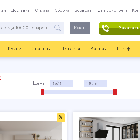
нии
Доставка
Оплата
Сборка
Возврат
Где посмотреть
Кон
Заказать
Искать
Кухни
Спальня
Детская
Ванная
Шкафы
Е
Цена
—
%