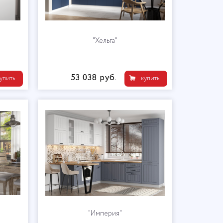
"Хельга"
53 038 руб.
упить
купить
"Империя"