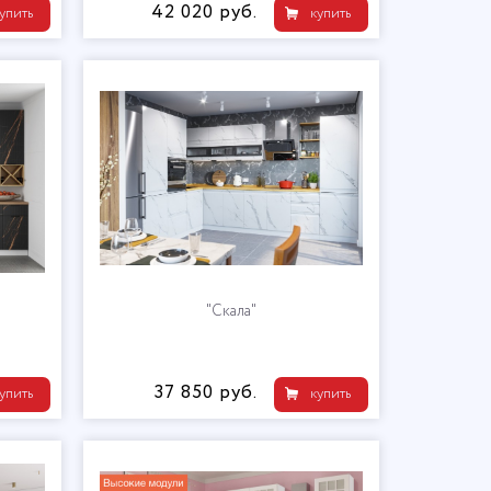
42 020 руб.
упить
купить
"Скала"
37 850 руб.
упить
купить