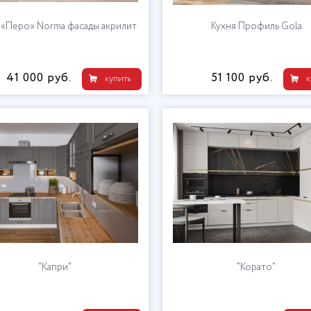
 «Перо» ​Norma фасады акрилит
Кухня Профиль Gola
41 000 руб.
51 100 руб.
купить
к
"Капри"
"Корато"