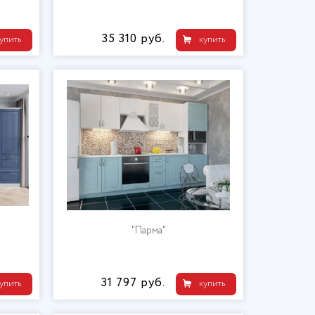
35 310 руб.
упить
купить
"Парма"
31 797 руб.
упить
купить