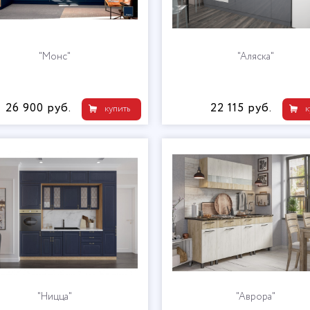
"Монс"
"Аляска"
26 900 руб.
22 115 руб.
купить
к
"Ницца"
"Аврора"