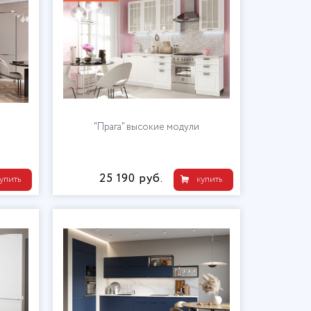
"Прага" высокие модули
25 190 руб.
упить
купить