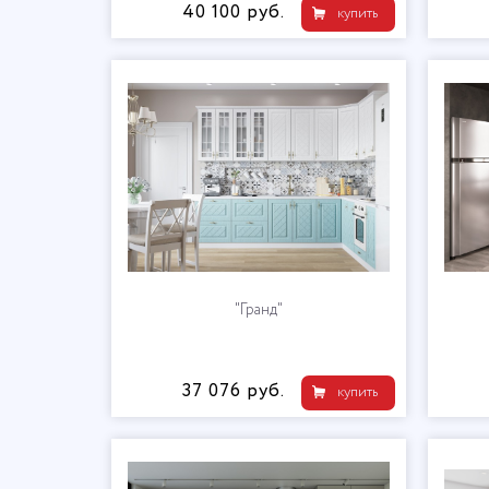
40 100 руб.
купить
"Гранд"
37 076 руб.
купить