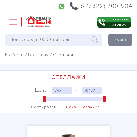
Напишите нам в WhatsApp
8 (3822) 200-904
Заказать
звонок
Окно
Искать
поиска
мебели
Мебель
Гостиная
Стеллажи
СТЕЛЛАЖИ
Цена
—
Сортировать:
Цена
Название