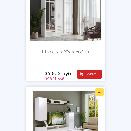
Шкаф-купе "Фортуна" иц
35 852 руб.
купить
39831 руб.
%