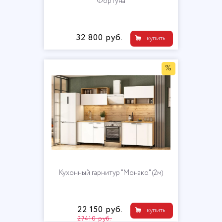
"Фортуна"
32 800 руб.
купить
%
Кухонный гарнитур "Монако" (2м)
22 150 руб.
купить
27410 руб.