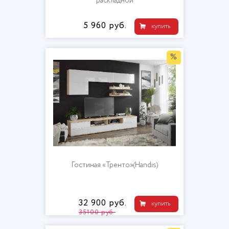
раскладной
5 960 руб.
купить
%
Гостиная «Тренто»(Handis)
32 900 руб.
купить
35100 руб.