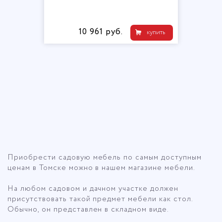
10 961 руб.
купить
Описание для категории Столы садов
Приобрести садовую мебель по самым доступным
ценам в Томске можно в нашем магазине мебели.
На любом садовом и дачном участке должен
присутствовать такой предмет мебели как стол.
Обычно, он представлен в складном виде.