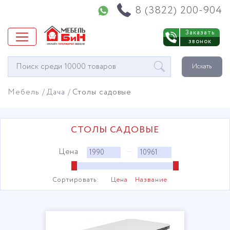
Напишите нам в WhatsApp
8 (3822) 200-904
Заказать
звонок
Окно
Искать
поиска
мебели
Мебель
Дача
Столы садовые
СТОЛЫ САДОВЫЕ
Цена
—
Сортировать:
Цена
Название