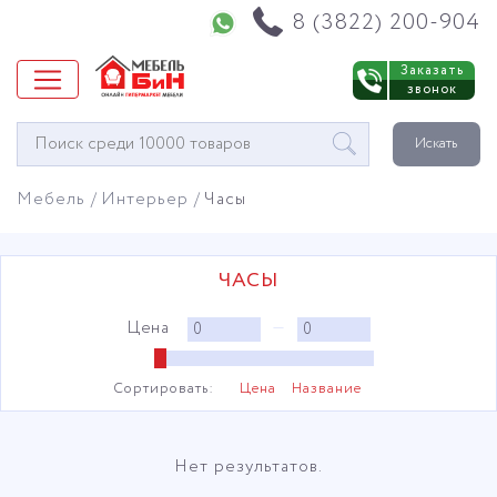
Напишите нам в WhatsApp
8 (3822) 200-904
Заказать
звонок
Окно
Искать
поиска
мебели
Мебель
Интерьер
Часы
ЧАСЫ
Цена
—
Сортировать:
Цена
Название
Нет результатов.