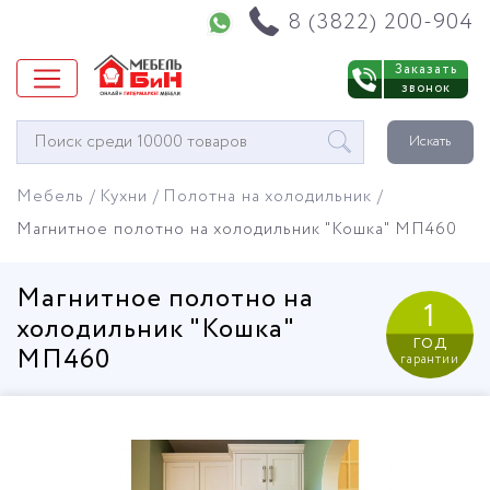
Напишите нам в WhatsApp
8 (3822) 200-904
Заказать
звонок
Окно
Искать
поиска
мебели
Мебель
Кухни
Полотна на холодильник
Магнитное полотно на холодильник "Кошка" МП460
Магнитное полотно на
1
холодильник "Кошка"
год
МП460
гарантии