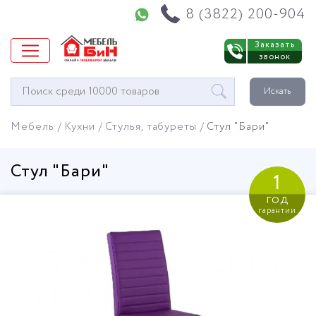
Напишите нам в WhatsApp
8 (3822) 200-904
Заказать
звонок
Окно
Искать
поиска
мебели
Мебель
Кухни
Стулья, табуреты
Стул "Бари"
Стул "Бари"
1
год
гарантии