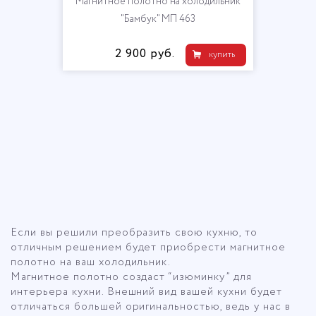
Магнитное полотно на холодильник
"Бамбук" МП 463
2 900 руб.
купить
Описание для категории Магнитное п
Если вы решили преобразить свою кухню, то
отличным решением будет приобрести магнитное
полотно на ваш холодильник.
Магнитное полотно создаст “изюминку” для
интерьера кухни. Внешний вид вашей кухни будет
отличаться большей оригинальностью, ведь у нас в