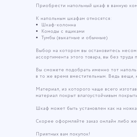
Описание для категории Шк
Приобрести напольный шкаф в ванную ком
К напольным шкафам относятся:
Шкаф-колонна
Комоды с ящиками
Тумбы (выкатные и обычные)
Выбор на котором вы остановитесь несом
ассортимента этого товара, вы без труда
Вы сможете подобрать именно тот напольн
в то же время вместительным. Ведь вещи, к
Материал, из которого чаще всего изготав
материал покрыт влагоустойчивым покрыти
Шкаф может быть установлен как на ножках
Скорее оформляйте заказ онлайн либо же
Приятных вам покупок!