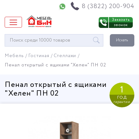
Напишите нам в WhatsApp
8 (3822) 200-904
Заказать
звонок
Окно
Искать
поиска
мебели
Мебель
Гостиная
Стеллажи
Пенал открытый с ящиками "Хелен" ПН 02
Пенал открытый с ящиками
1
"Хелен" ПН 02
год
гарантии