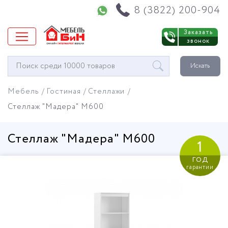
Напишите нам в WhatsApp
8 (3822) 200-904
Заказать
звонок
Окно
Искать
поиска
мебели
Мебель
Гостиная
Стеллажи
Стеллаж "Мадера" М600
Стеллаж "Мадера" М600
1
год
гарантии