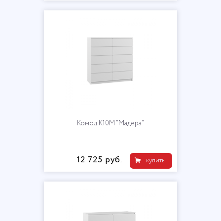
Комод К10М "Мадера"
12 725 руб.
купить