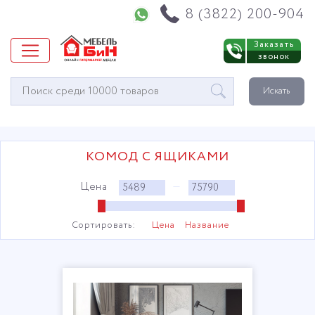
Напишите нам в WhatsApp
8 (3822) 200-904
Заказать
звонок
Окно
Искать
поиска
мебели
КОМОД С ЯЩИКАМИ
Цена
—
Сортировать:
Цена
Название