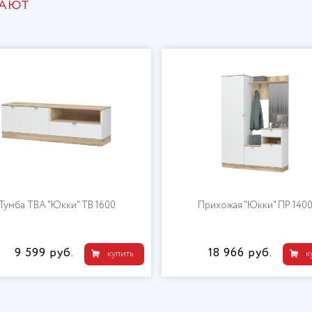
ПАЮТ
Тумба ТВА "Юкки" ТВ 1600
Прихожая "Юкки" ПР 140
9 599 руб.
18 966 руб.
купить
к