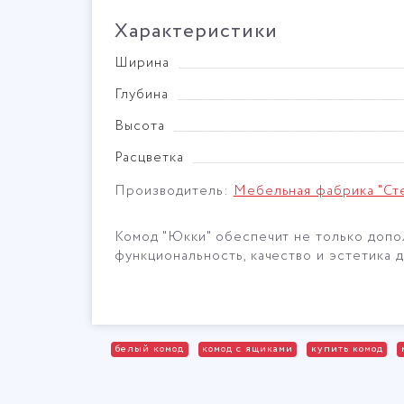
Характеристики
Ширина
Глубина
Высота
Расцветка
Производитель:
Мебельная фабрика "Ст
Комод "Юкки" обеспечит не только допол
функциональность, качество и эстетика
белый комод
комод с ящиками
купить комод