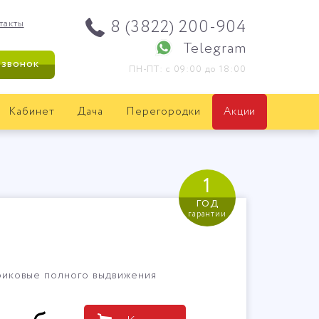
8 (3822) 200-904
такты
Telegram
 звонок
ПН-ПТ: с 09:00 до 18:00
Кабинет
Дача
Перегородки
Акции
1
год
гарантии
иковые полного выдвижения