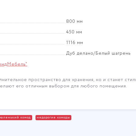
800 мм
450 мм
1116 мм
Дуб делано/Белый шагрень
ендМебель"
нительное пространство для хранения, но и станет стил
 делают его отличным выбором для любого помещения.
маленький комод
недорогие комоды