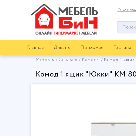
О компа
Окно
поиска
мебели
Главная
Диваны
Прихожая
Гостиная
Мебель
Спальня
Комоды
Комод 1 ящик
Комод 1 ящик "Юкки" КМ 8