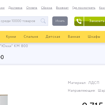
нии
Доставка
Оплата
Сборка
Возврат
Где посмотреть
Кон
Заказать
Искать
Кухни
Спальня
Детская
Ванная
Шкафы
 "Юкки" КМ 800
00
Материал: ЛДСП
Направляющие: Шар