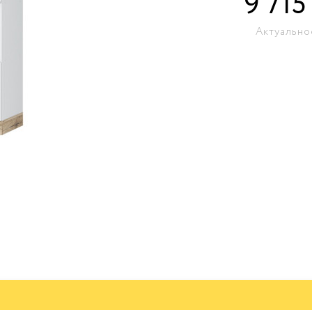
9 715
Актуально