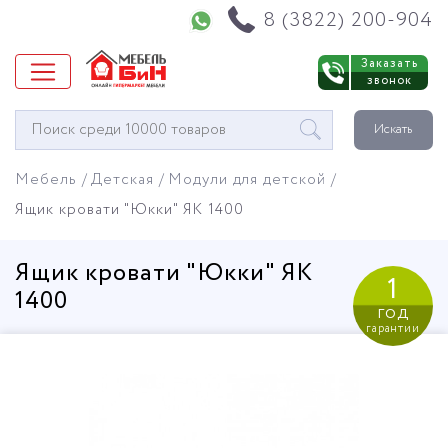
Напишите нам в WhatsApp
8 (3822) 200-904
Заказать
звонок
Окно
Искать
поиска
мебели
Мебель
Детская
Модули для детской
Ящик кровати "Юкки" ЯК 1400
Ящик кровати "Юкки" ЯК
1
1400
год
гарантии