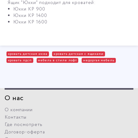
Ящик "Юкки" подходит для кроватей:
Юкки КР 900
Юкки КР 1400
Юкки КР 1600
кровать детская икеа
кровать детская с ящиками
кровать лдсп
мебель в стиле лофт
недоргая мебель
О нас
О компании
Контакты
Где посмотреть
Договор-оферта