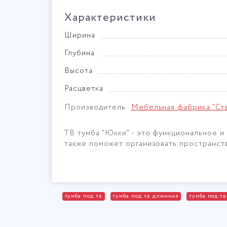
Характеристики
Ширина
Глубина
Высота
Расцветка
Производитель:
Мебельная фабрика "Ст
ТВ тумба "Юкки" - это функциональное 
также поможет организовать пространств
тумба под тв
тумба под тв длинная
тумба под т