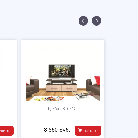
Тумба ТВ "041С"
8 560 руб.
упить
купить