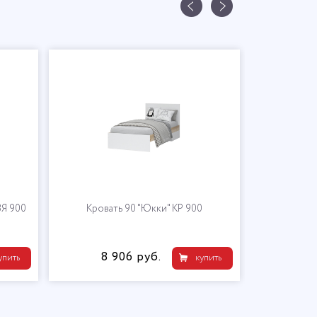
ЗЯ 900
Кровать 90 "Юкки" КР 900
Шкаф 3-х дв
8 906 руб.
29 
упить
купить