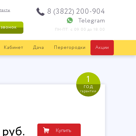
8 (3822) 200-904
такты
Telegram
 звонок
ПН-ПТ: с 09:00 до 18:00
Кабинет
Дача
Перегородки
Акции
1
год
гарантии
руб
.
Купить