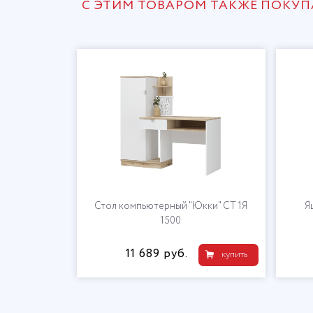
С ЭТИМ ТОВАРОМ ТАКЖЕ ПОКУ
Р 1400
Стол компьютерный "Юкки" СТ 1Я
Я
1500
11 689 руб.
купить
купить