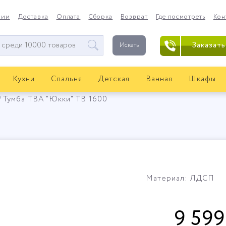
нии
Доставка
Оплата
Сборка
Возврат
Где посмотреть
Кон
Заказать
Искать
Кухни
Спальня
Детская
Ванная
Шкафы
Тумба ТВА "Юкки" ТВ 1600
Материал: ЛДСП
9 599