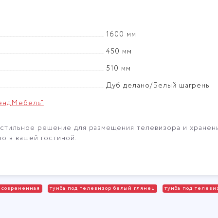
1600 мм
450 мм
510 мм
Дуб делано/Белый шагрень
ендМебель"
и стильное решение для размещения телевизора и хранен
о в вашей гостиной.
в современная
тумба под телевизор белый глянец
тумба под телеви