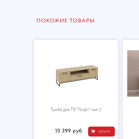
ПОХОЖИЕ ТОВАРЫ
1700
Тумба для ТВ "Лофт" тип 2
10 399 руб.
купить
купить