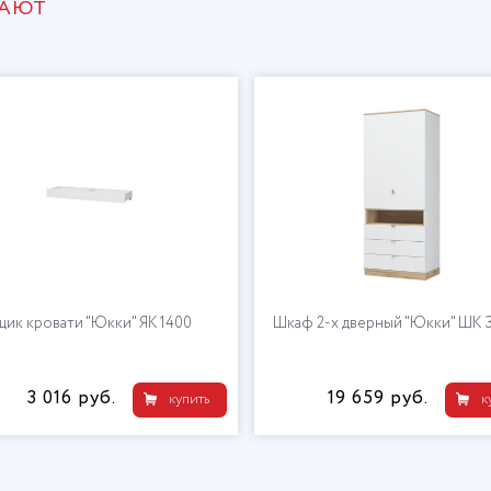
ПАЮТ
щик кровати "Юкки" ЯК 1400
Шкаф 2-х дверный "Юкки" ШК 
3 016 руб.
19 659 руб.
купить
к