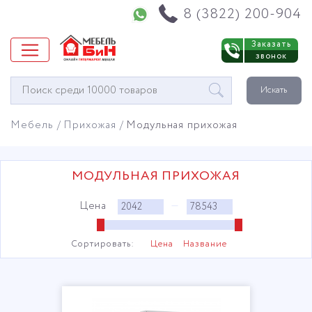
Напишите нам в WhatsApp
8 (3822) 200-904
Заказать
звонок
Окно
Искать
поиска
мебели
Мебель
Прихожая
Модульная прихожая
МОДУЛЬНАЯ ПРИХОЖАЯ
Цена
—
Сортировать:
Цена
Название