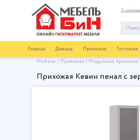
О компа
Окно
поиска
мебели
Главная
Диваны
Прихожая
Гостиная
Мебель
Прихожая
Модульная прихожая
Прихожая Кевин пенал с зе