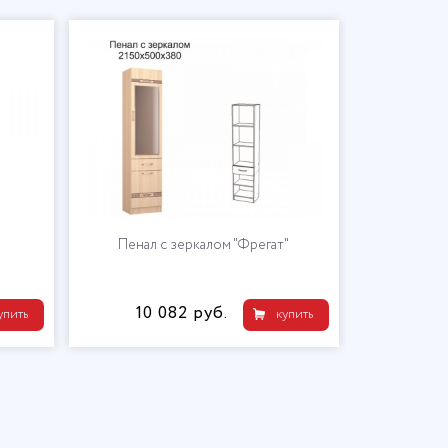
Пенал с зеркалом "Фрегат"
10 082 руб.
упить
купить