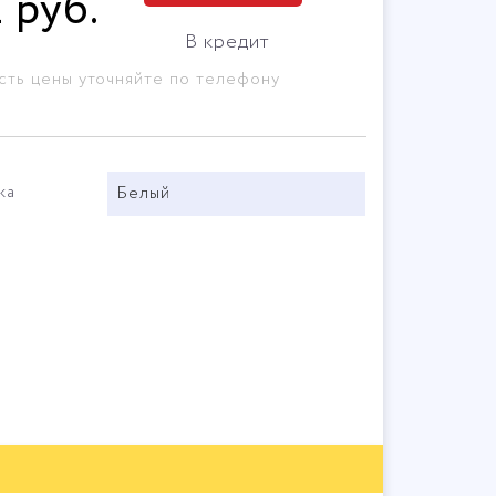
2
руб
.
В кредит
сть цены уточняйте по телефону
ка
Белый