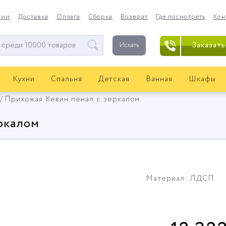
нии
Доставка
Оплата
Сборка
Возврат
Где посмотреть
Кон
Заказать
Искать
Кухни
Спальня
Детская
Ванная
Шкафы
Прихожая Кевин пенал с зеркалом
ркалом
Материал: ЛДСП