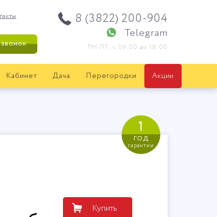
8 (3822) 200-904
такты
Telegram
 звонок
ПН-ПТ: с 09:00 до 18:00
Кабинет
Дача
Перегородки
Акции
1
год
гарантии
Купить