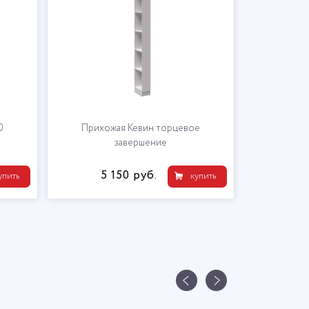
0
Прихожая Кевин торцевое
Прихожая К
завершение
5 150 руб.
2 
упить
купить