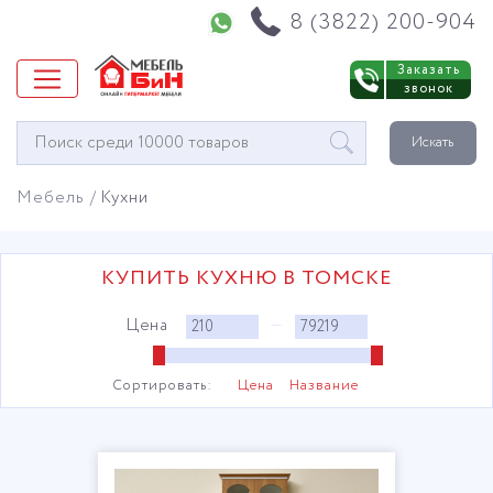
Напишите нам в WhatsApp
8 (3822) 200-904
Заказать
звонок
Окно
Искать
поиска
мебели
Мебель
Кухни
КУПИТЬ КУХНЮ В ТОМСКЕ
Цена
—
Сортировать:
Цена
Название