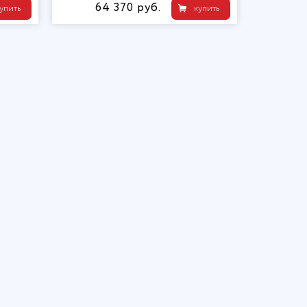
64 370 руб.
упить
купить