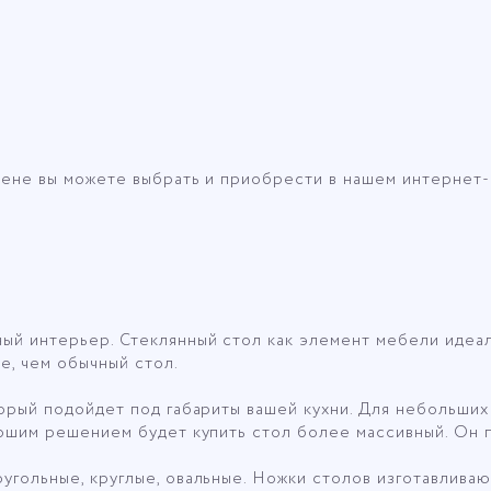
лы стеклянные
цене вы можете выбрать и приобрести в нашем интернет-
й интерьер. Стеклянный стол как элемент мебели идеаль
е, чем обычный стол.
орый подойдет под габариты вашей кухни. Для небольших
ошим решением будет купить стол более массивный. Он п
гольные, круглые, овальные. Ножки столов изготавливаю