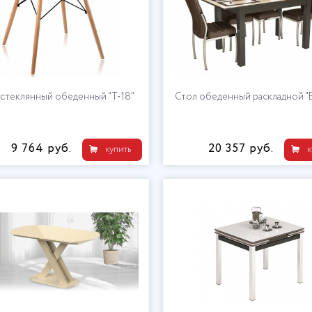
 стеклянный обеденный "T-18"
Стол обеденный раскладной "
9 764 руб.
20 357 руб.
купить
к