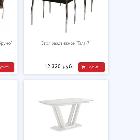
Бруно"
Стол раздвижной "Гала-7"
12 320 руб.
упить
купить