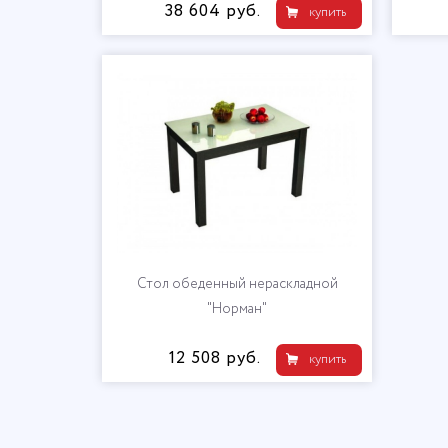
38 604 руб.
купить
Стол обеденный нераскладной
"Норман"
12 508 руб.
купить