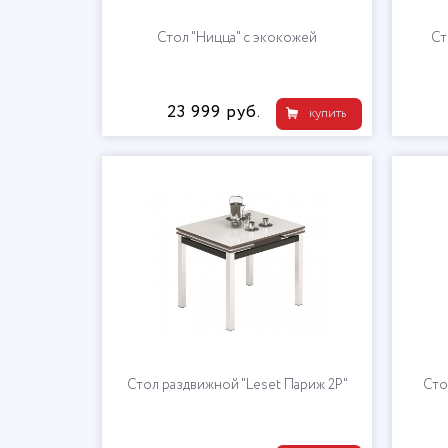
Стол "Ницца" с экокожей
Ст
23 999 руб.
купить
Стол раздвижной "Leset Париж 2Р"
Сто