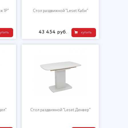
ж 1Р"
Стол раздвижной "Leset Каби"
43 454 руб.
упить
купить
дел"
Стол раздвижной "Leset Денвер"