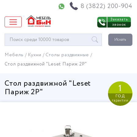
Напишите нам в WhatsApp
8 (3822) 200-904
Заказать
звонок
Окно
Искать
поиска
мебели
Мебель
Кухни
Столы раздвижные
Стол раздвижной "Leset Париж 2Р"
Стол раздвижной "Leset
1
Париж 2Р"
год
гарантии