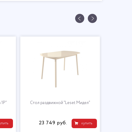
 1Р"
Стол раздвижной "Leset Мидел"
23 749 руб.
упить
купить