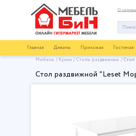
О компа
Окно
поиска
мебели
Главная
Диваны
Прихожая
Гостиная
Мебель
Кухни
Столы раздвижные
Стол
Стол раздвижной "Leset Мо