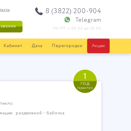
8 (3822) 200-904
такты
Telegram
 звонок
ПН-ПТ: с 09:00 до 18:00
Кабинет
Дача
Перегородки
Акции
1
год
гарантии
текло.
ации: раздвижной - бабочка.