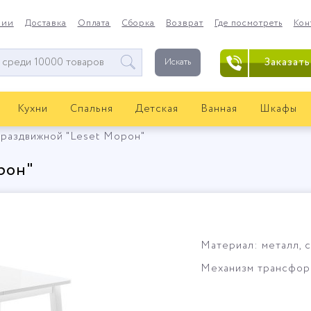
нии
Доставка
Оплата
Сборка
Возврат
Где посмотреть
Кон
Заказать
Искать
Кухни
Спальня
Детская
Ванная
Шкафы
 раздвижной "Leset Морон"
рон"
Материал: металл, с
Механизм трансформ