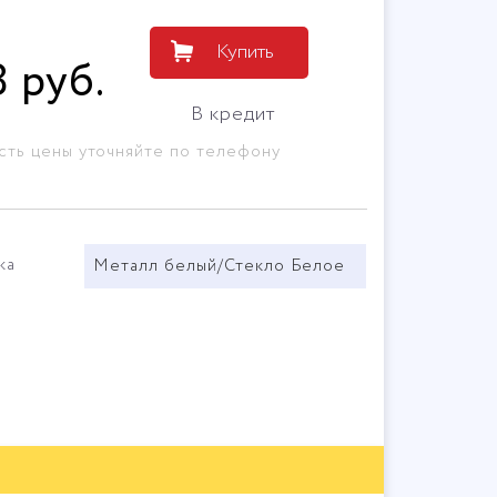
Купить
8
руб
.
В кредит
сть цены уточняйте по телефону
ка
Металл белый/Стекло Белое