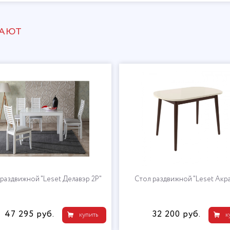
ПАЮТ
раздвижной "Leset Делавэр 2Р"
Стол раздвижной "Leset Акра
47 295 руб.
32 200 руб.
купить
к