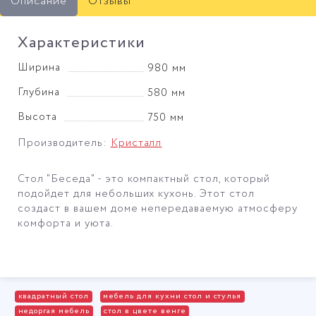
Описание
Отзывы
Характеристики
Ширина
980 мм
Глубина
580 мм
Высота
750 мм
Производитель:
Кристалл
Стол "Беседа" - это компактный стол, который
подойдет для небольших кухонь. Этот стол
создаст в вашем доме непередаваемую атмосферу
комфорта и уюта.
квадратный стол
мебель для кухни стол и стулья
недоргая мебель
стол в цвете венге