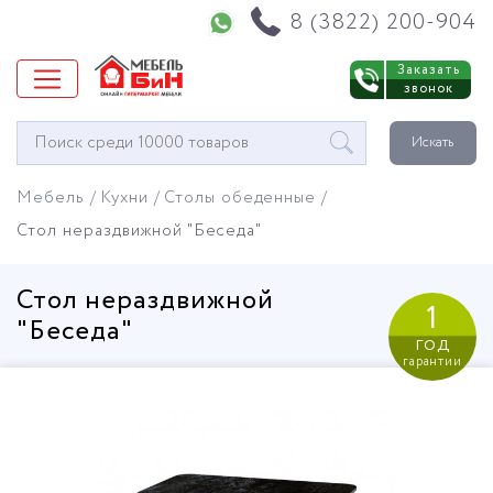
Напишите нам в WhatsApp
8 (3822) 200-904
Заказать
звонок
Окно
Искать
поиска
мебели
Мебель
Кухни
Столы обеденные
Стол нераздвижной "Беседа"
Стол нераздвижной
1
"Беседа"
год
гарантии