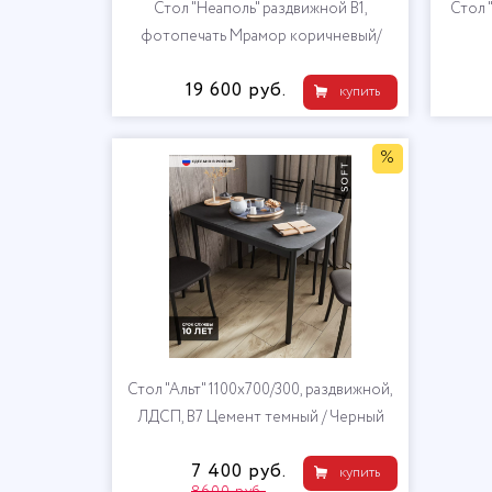
Стол "Неаполь" раздвижной В1,
Стол 
фотопечать Мрамор коричневый/
венге
19 600 руб.
купить
%
Стол "Альт" 1100х700/300, раздвижной,
ЛДСП, В7 Цемент темный / Черный
7 400 руб.
купить
8600 руб.