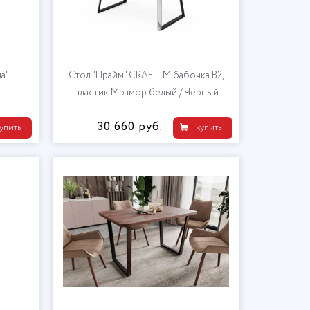
а"
Стол "Прайм" CRAFT-М бабочка В2,
пластик Мрамор белый / Черный
30 660 руб.
упить
купить