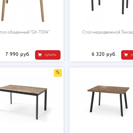
тол обеденный "Gh-T004"
Стол нераздвижной "Бесед
7 990 руб.
6 320 руб.
купить
к
%