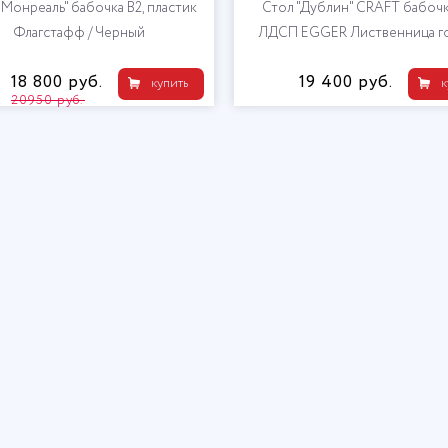
"Монреаль" бабочка В2, пластик
Стол "Дублин" CRAFT бабочк
Флагстафф / Черный
ЛДСП EGGER Лиственница г
коричневая / Черный
18 800 руб.
19 400 руб.
купить
к
20950 руб.