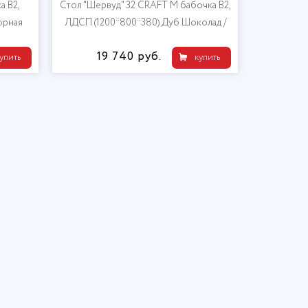
а В2,
Стол "Шервуд" 32 CRAFT М бабочка В2,
орная
ЛДСП (1200*800*380) Дуб Шоколад /
Черный
19 740 руб.
упить
купить