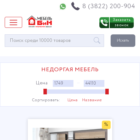
Напишите нам в WhatsApp
8 (3822) 200-904
Заказать
звонок
Окно
Искать
поиска
мебели
НЕДОРГАЯ МЕБЕЛЬ
Цена
—
Сортировать:
Цена
Название
%