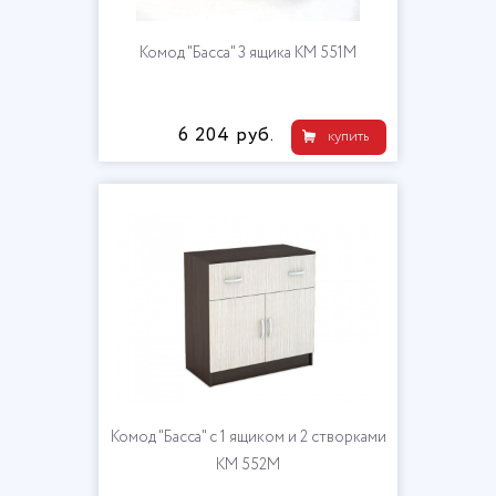
Комод "Басса" 3 ящика КМ 551М
6 204 руб.
купить
Комод "Басса" с 1 ящиком и 2 створками
КМ 552М