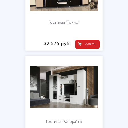
Гостиная "Токио"
32 575 руб.
купить
Гостиная "Флора" нк