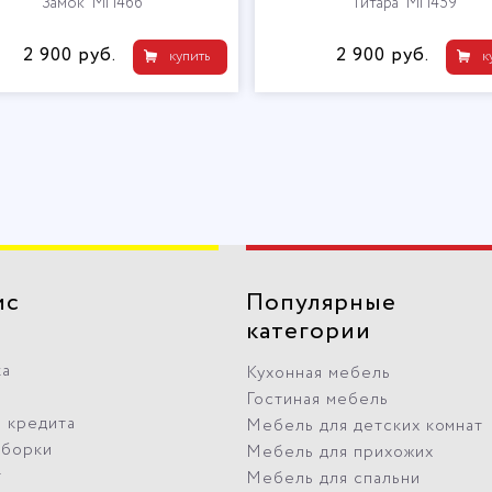
"Замок" МП466
"Гитара" МП459
2 900 руб.
2 900 руб.
купить
к
ис
Популярные
категории
ка
Кухонная мебель
Гостиная мебель
 кредита
Мебель для детских комнат
сборки
Мебель для прихожих
т
Мебель для спальни