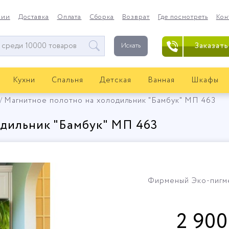
нии
Доставка
Оплата
Сборка
Возврат
Где посмотреть
Кон
Заказать
Искать
Кухни
Спальня
Детская
Ванная
Шкафы
Магнитное полотно на холодильник "Бамбук" МП 463
одильник "Бамбук" МП 463
Фирменый Эко-пигме
2 900