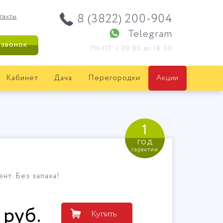
8 (3822) 200-904
такты
Telegram
 звонок
ПН-ПТ: с 09:00 до 18:00
Кабинет
Дача
Перегородки
Акции
1
год
гарантии
нт. Без запаха!
руб
.
Купить