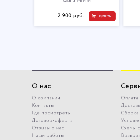
МП458
"Камни" МП464
2 900 руб.
купить
купить
О нас
Серв
О компании
Оплата
Контакты
Достав
Где посмотреть
Сборка
Договор-оферта
Условия
Отзывы о нас
Схемы 
Наши работы
Возвра