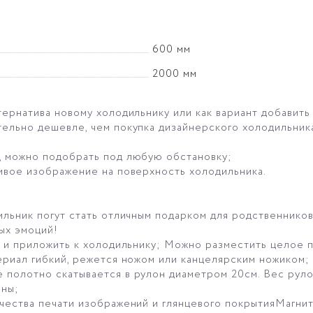
600 мм
2000 мм
тернатива новому холодильнику или как вариант добавить
ельно дешевле, чем покупка дизайнерского холодильника
, можно подобрать под любую обстановку;
сивое изображение на поверхность холодильника.
льник погут стать отличным подарком для родственников 
ых эмоций!
н и приложить к холодильнику; Можно разместить целое 
ериал гибкий, режется ножом или канцелярским ножиком;
полотно скатывается в рулон диаметром 20см. Вес рулон
ины;
чества печати изображений и глянцевого покрытияМагнит