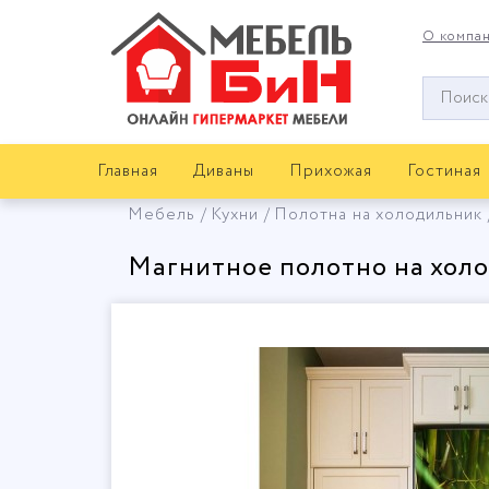
О компа
Окно
поиска
мебели
Главная
Диваны
Прихожая
Гостиная
Мебель
Кухни
Полотна на холодильник
Магнитное полотно на хол