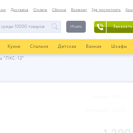
нии
Доставка
Оплата
Сборка
Возврат
Где посмотреть
Кон
Заказать
Искать
Кухни
Спальня
Детская
Ванная
Шкафы
а "ПКС-12"
Артикул: ПКС-12
Материал: ЛДСП