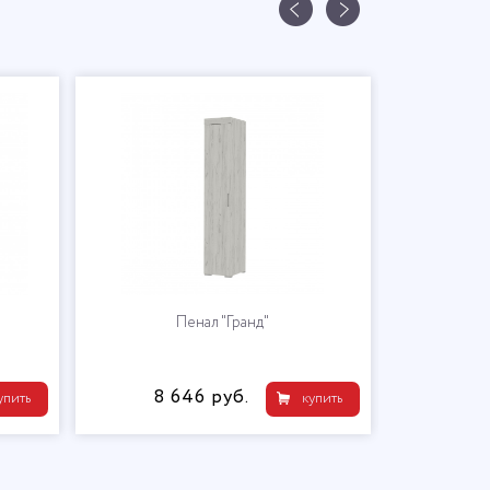
Пенал "Гранд"
8 646 руб.
упить
купить