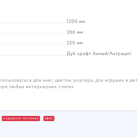
1200 мм
266 мм
250 мм
Дуб крафт белый/Антрацит
ользоваться для книг, цветов, роутера, для игрушек в де
при любых интерьерных стилях.
недорогая гостиная
офис