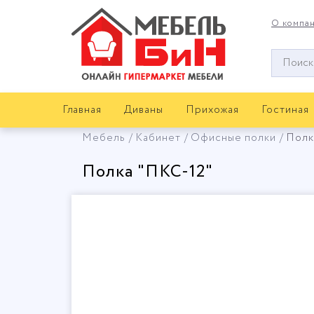
О компа
Окно
поиска
мебели
Главная
Диваны
Прихожая
Гостиная
Мебель
Кабинет
Офисные полки
Полк
Полка "ПКС-12"