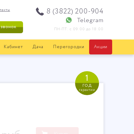
8 (3822) 200-904
такты
Telegram
 звонок
ПН-ПТ: с 09:00 до 18:00
Кабинет
Дача
Перегородки
Акции
1
год
гарантии
Купить