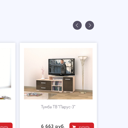
Тумба ТВ "Парус-3"
Ту
6 663 руб.
7 
упить
купить