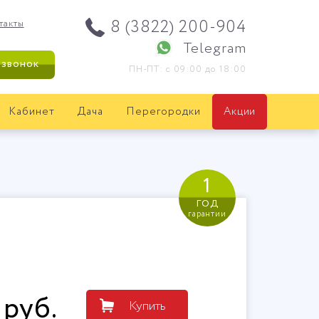
8 (3822) 200-904
такты
Telegram
 звонок
ПН-ПТ: с 09:00 до 18:00
Кабинет
Дача
Перегородки
Акции
1
год
гарантии
руб
.
Купить