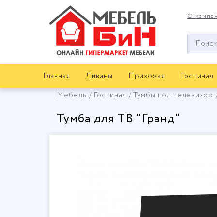
О компа
Окно
поиска
мебели
Главная
Диваны
Прихожая
Гостиная
Мебель
Гостиная
Тумбы под телевизор
Тумба для ТВ "Гранд"