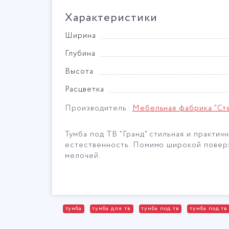
Характеристики
Ширина
Глубина
Высота
Расцветка
Производитель:
Мебельная фабрика "Ст
Тумба под ТВ "Гранд" стильная и практич
естественность. Помимо широкой поверхн
мелочей.
тумба
тумба для тв
тумба под тв
тумба под т