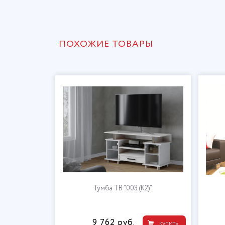
ПОХОЖИЕ ТОВАРЫ
натор"
Тумба ТВ "003 (К2)"
9 762 руб.
купить
купить