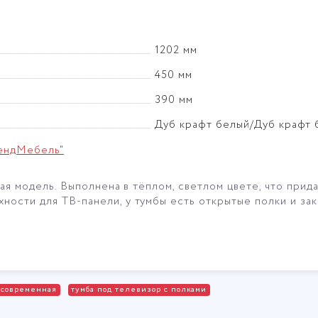
1202 мм
450 мм
390 мм
Дуб крафт белый/Дуб крафт 
ендМебель"
ная модель. Выполнена в тёплом, светлом цвете, что прид
ости для ТВ-панели, у тумбы есть открытые полки и зак
в современная
тумба под телевизор с полками