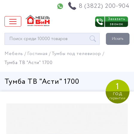
Напишите нам в WhatsApp
8 (3822) 200-904
Заказать
звонок
Окно
Искать
поиска
мебели
Мебель
Гостиная
Тумбы под телевизор
Тумба ТВ "Асти" 1700
Тумба ТВ "Асти" 1700
1
год
гарантии