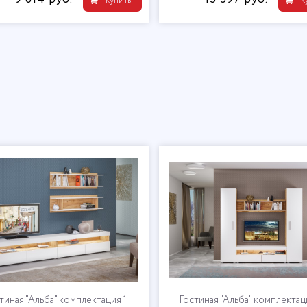
купить
к
тиная "Альба" комплектация 1
Гостиная "Альба" комплектац