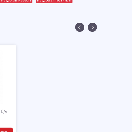
недоргая мебель
недорогая гостиная
 б/л"