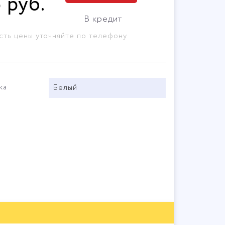
5
руб
.
В кредит
сть цены уточняйте по телефону
ка
Белый