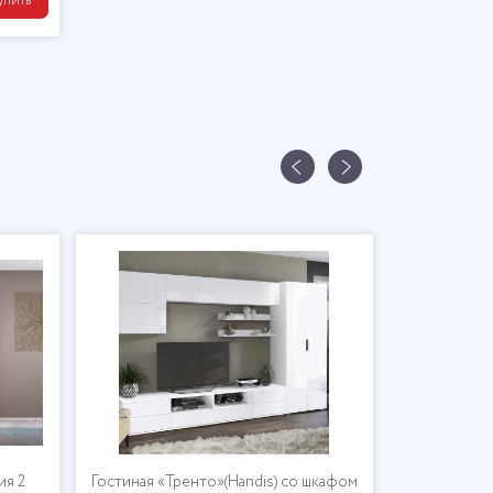
упить
ия 2
Гостиная «Тренто»(Handis) со шкафом