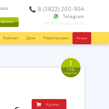
8 (3822) 200-904
такты
Telegram
 звонок
ПН-ПТ: с 09:00 до 18:00
Кабинет
Дача
Перегородки
Акции
1
год
гарантии
Купить