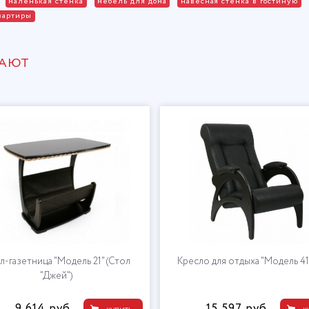
маленькая стенка
мебель для дома
навесная стенка в гостиную
вартиры
ПАЮТ
л-газетница "Модель 21" (Стол
Кресло для отдыха "Модель 41
"Джей")
9 614 руб.
15 597 руб.