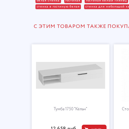
белая стенка
гостиная
гостиная белый глянец
стенка в гостиную белая
стенка для небольшой к
С ЭТИМ ТОВАРОМ ТАКЖЕ ПОКУ
Тумба 1750 "Кёльн"
Сто
12 658 руб.