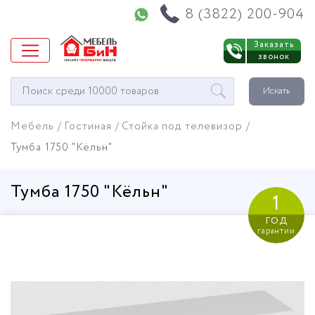
Напишите нам в WhatsApp
8 (3822) 200-904
Заказать
звонок
Окно
Искать
поиска
мебели
Мебель
Гостиная
Стойка под телевизор
Тумба 1750 "Кёльн"
Тумба 1750 "Кёльн"
1
год
гарантии