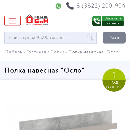
Напишите нам в WhatsApp
8 (3822) 200-904
Заказать
звонок
Окно
Искать
поиска
мебели
Мебель
Гостиная
Полки
Полка навесная "Осло"
Полка навесная "Осло"
1
год
гарантии