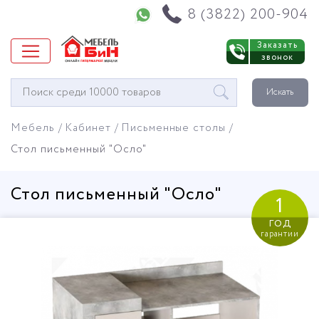
Напишите нам в WhatsApp
8 (3822) 200-904
Заказать
звонок
Окно
Искать
поиска
мебели
Мебель
Кабинет
Письменные столы
Стол письменный "Осло"
Стол письменный "Осло"
1
год
гарантии