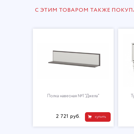
С ЭТИМ ТОВАРОМ ТАКЖЕ ПОКУ
а"
Полка навесная №1 "Джела"
​
2 721 руб.
купить
купить