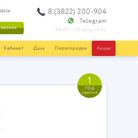
8 (3822) 200-904
такты
Telegram
 звонок
ПН-ПТ: с 09:00 до 18:00
Кабинет
Дача
Перегородки
Акции
1
год
гарантии
ДФ
а:
анж