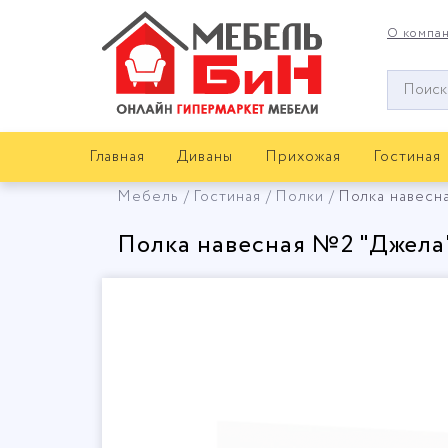
О компа
Окно
поиска
мебели
Главная
Диваны
Прихожая
Гостиная
Мебель
Гостиная
Полки
Полка навесн
Полка навесная №2 "Джела