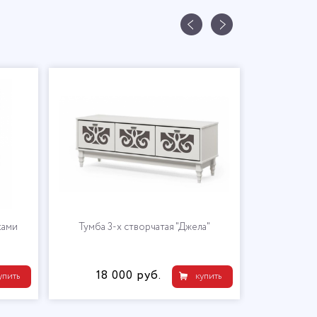
ками
​Тумба 3-х створчатая "Джела"
​Тумба 4
18 000 руб.
25 
упить
купить