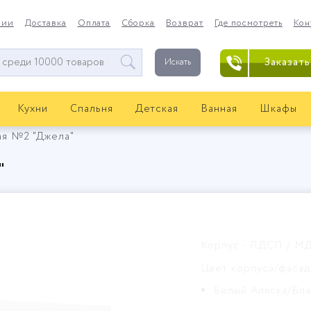
нии
Доставка
Оплата
Сборка
Возврат
Где посмотреть
Кон
Заказать
Искать
Кухни
Спальня
Детская
Ванная
Шкафы
ая №2 "Джела"
"
Корпус - ЛДСП / М
Цвет корпуса/фасад
Белый Аляска/Бл