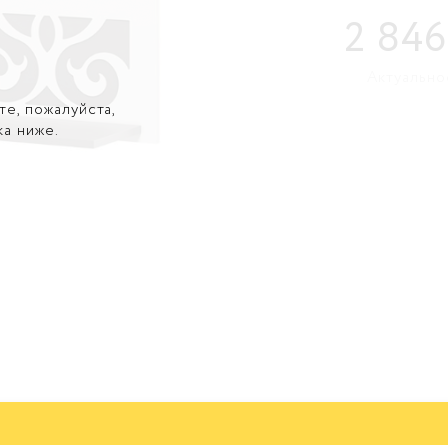
2 846
Актуально
те, пожалуйста,
ка ниже.