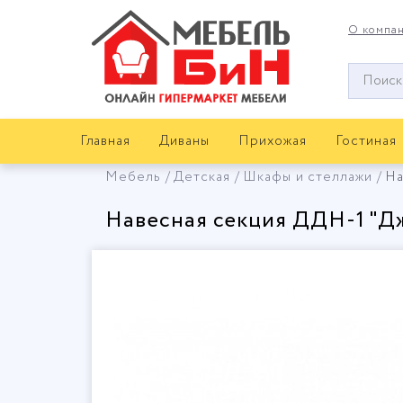
О компа
Окно
поиска
мебели
Главная
Диваны
Прихожая
Гостиная
Мебель
Детская
Шкафы и стеллажи
На
Навесная секция ДДН-1 "Д