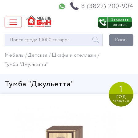
Напишите нам в WhatsApp
8 (3822) 200-904
Заказать
звонок
Окно
Искать
поиска
мебели
Мебель
Детская
Шкафы и стеллажи
Тумба "Джульетта"
Тумба "Джульетта"
1
год
гарантии