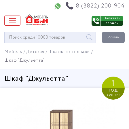
Напишите нам в WhatsApp
8 (3822) 200-904
Заказать
звонок
Окно
Искать
поиска
мебели
Мебель
Детская
Шкафы и стеллажи
Шкаф "Джульетта"
Шкаф "Джульетта"
1
год
гарантии