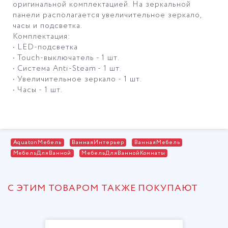
оригинальной комплектацией. На зеркальной
панели располагается увеличительное зеркало,
часы и подсветка.
Комплектация:
• LED-подсветка
• Touch-выключатель - 1 шт.
• Система Anti-Steam - 1 шт.
• Увеличительное зеркало - 1 шт.
• Часы - 1 шт.
AquatonМебель
ВаннаяИнтерьер
ВаннаяМебель
МебельДляВанной
МебельДляВаннойКомнаты
С ЭТИМ ТОВАРОМ ТАКЖЕ ПОКУПАЮТ