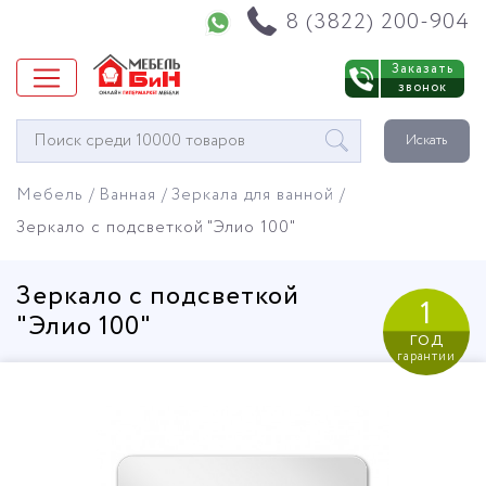
Напишите нам в WhatsApp
8 (3822) 200-904
Заказать
звонок
Окно
Искать
поиска
мебели
Мебель
Ванная
Зеркала для ванной
Зеркало с подсветкой "Элио 100"
Зеркало с подсветкой
1
"Элио 100"
год
гарантии