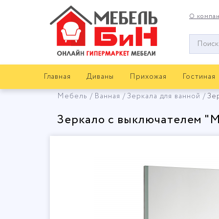
О компа
Окно
поиска
мебели
Главная
Диваны
Прихожая
Гостиная
Мебель
Ванная
Зеркала для ванной
Зе
Зеркало с выключателем "