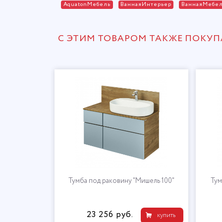
AquatonМебель
ВаннаяИнтерьер
ВаннаяМебе
С ЭТИМ ТОВАРОМ ТАКЖЕ ПОКУ
ишель"
Тумба под раковину "Мишель 100"
Тум
23 256 руб.
купить
купить