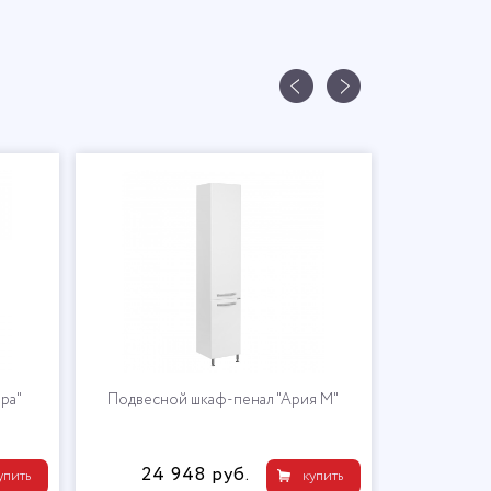
ра"
Подвесной шкаф-пенал "Ария М"
24 948 руб.
упить
купить