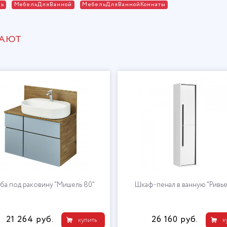
ль
МебельДляВанной
МебельДляВаннойКомнаты
ПАЮТ
ба под раковину "Мишель 80"
Шкаф-пенал в ванную "Ривье
21 264 руб.
26 160 руб.
купить
к