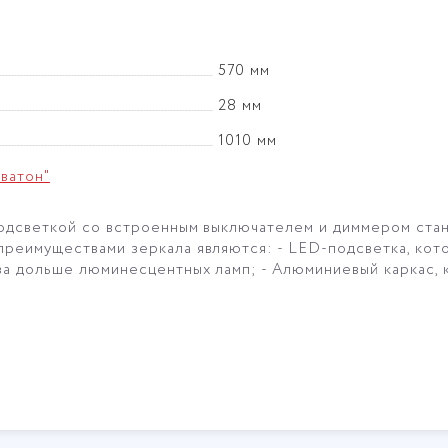
570 мм
28 мм
1010 мм
ватон"
одсветкой со встроенным выключателем и диммером ста
реимуществами зеркала являются: - LED-подсветка, кот
за дольше люминесцентных ламп; - Алюминиевый каркас, 