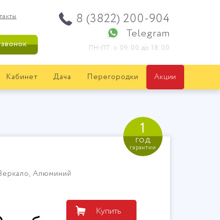
8 (3822) 200-904
такты
Telegram
 звонок
ПН-ПТ: с 09:00 до 18:00
Кабинет
Дача
Перегородки
Акции
1
год
гарантии
Зеркало, Алюминий
Купить