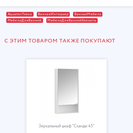
AquatonТомск
ВаннаяИнтерьер
ВаннаяМебель
МебельДляВанной
МебельДляВаннойКомнаты
С ЭТИМ ТОВАРОМ ТАКЖЕ ПОКУПАЮТ
Зеркальный шкаф "Сканди 45"