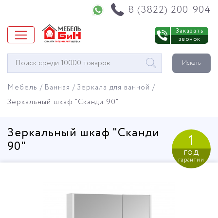
Напишите нам в WhatsApp
8 (3822) 200-904
Заказать
звонок
Окно
Искать
поиска
мебели
Мебель
Ванная
Зеркала для ванной
Зеркальный шкаф "Сканди 90"
Зеркальный шкаф "Сканди
1
90"
год
гарантии