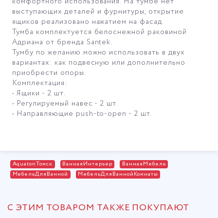
комфортного использования. На тумбе нет
выступающих деталей и фурнитуры, открытие
ящиков реализовано нажатием на фасад.
Тумба комплектуется белоснежной раковиной
Адриана от бренда Santek.
Тумбу по желанию можно использовать в двух
вариантах: как подвесную или дополнительно
приобрести опоры.
Комплектация:
• Ящики - 2 шт.
• Регулируемый навес - 2 шт.
• Направляющие push-to-open - 2 шт.
AquatonТомск
ВаннаяИнтерьер
ВаннаяМебель
МебельДляВанной
МебельДляВаннойКомнаты
С ЭТИМ ТОВАРОМ ТАКЖЕ ПОКУПАЮТ