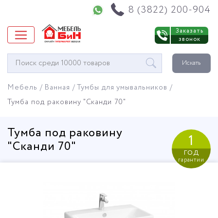
Напишите нам в WhatsApp
8 (3822) 200-904
Заказать
звонок
Окно
Искать
поиска
мебели
Мебель
Ванная
Тумбы для умывальников
Тумба под раковину "Сканди 70"
Тумба под раковину
1
"Сканди 70"
год
гарантии