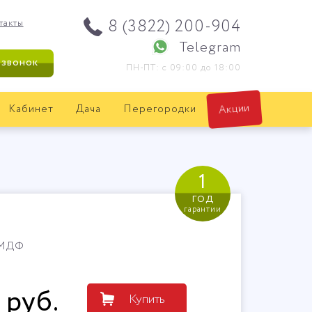
8 (3822) 200-904
такты
Telegram
 звонок
ПН-ПТ: с 09:00 до 18:00
Кабинет
Дача
Перегородки
Акции
1
год
гарантии
/МДФ
руб
.
Купить