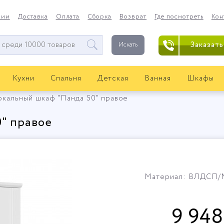
нии
Доставка
Оплата
Сборка
Возврат
Где посмотреть
Кон
Заказать
Искать
Кухни
Спальня
Детская
Ванная
Шкафы
ркальный шкаф "Панда 50" правое
" правое
Материал: ВЛДСП
9 948