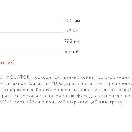
500 мм
172 мм
798 мм
Белый
ватон"
 от AQUATON подходит для ванных комнат со скромными г
ым дизайном. Фасад из МДФ украшен изящной фрезеровко
 отверждения. Корпус модели выполнен из влагостойко
права от зеркала расположен шкафчик для хранения с по
0". Высота 798мм с крышкой закрывающей электрику.