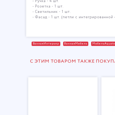
• Ручка - 4 шт.
• Розетка - 1 шт.
• Светильник - 1 шт.
• Фасад - 1 шт. (петли с интегрированно
ВаннаяИнтерьер
ВаннаяМебель
МебельAquat
С ЭТИМ ТОВАРОМ ТАКЖЕ ПОКУ