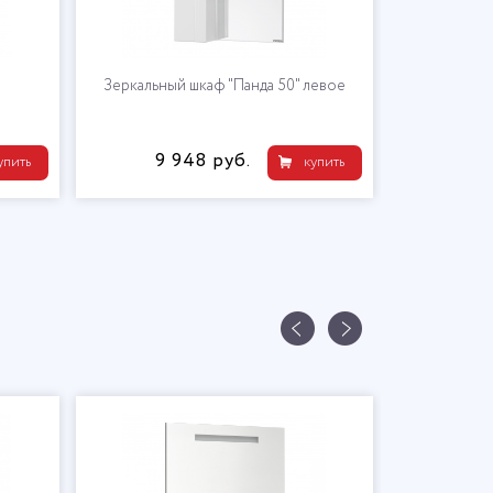
Зеркальный шкаф "Панда 50" левое
Тумба по
9 948 руб.
9 
упить
купить