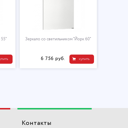
 55"
Зеркало со светильником "Йорк 60"
Зерк
6 756 руб.
16
упить
купить
Контакты