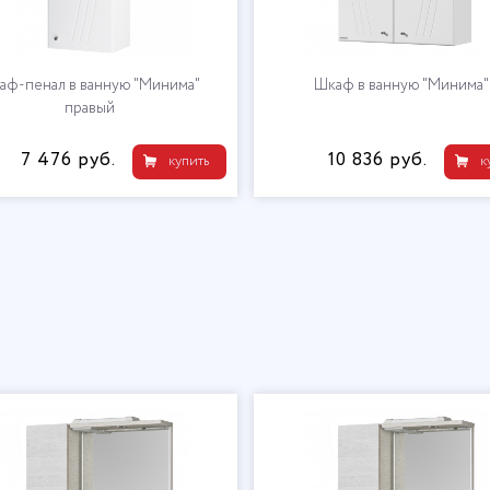
аф-пенал в ванную "Минима"
Шкаф в ванную "Минима"
правый
7 476 руб.
10 836 руб.
купить
к