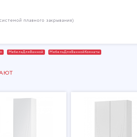
й системой плавного закрывания)
on
МебельДляВанной
МебельДляВаннойКомнаты
ПАЮТ