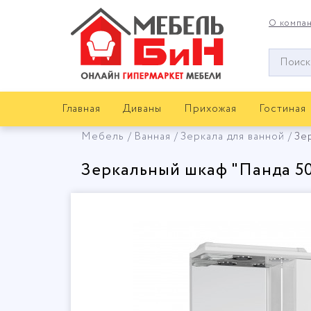
О компа
Окно
поиска
мебели
Главная
Диваны
Прихожая
Гостиная
Мебель
Ванная
Зеркала для ванной
Зе
Зеркальный шкаф "Панда 50