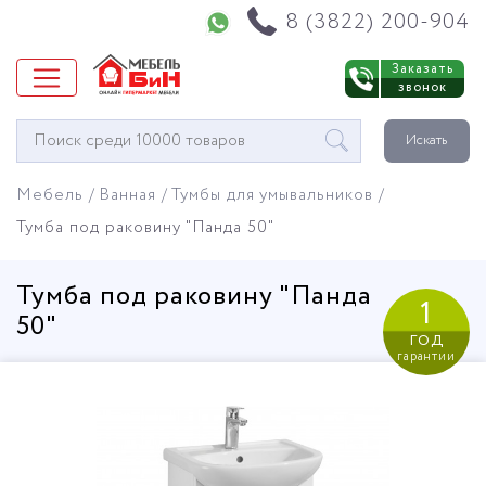
Напишите нам в WhatsApp
8 (3822) 200-904
Заказать
звонок
Окно
Искать
поиска
мебели
Мебель
Ванная
Тумбы для умывальников
Тумба под раковину "Панда 50"
Тумба под раковину "Панда
1
50"
год
гарантии