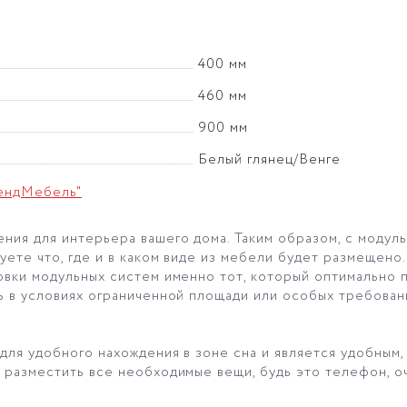
400 мм
460 мм
900 мм
Белый глянец/Венге
ендМебель"
ия для интерьера вашего дома. Таким образом, с модул
уете что, где и в каком виде из мебели будет размещено
овки модульных систем именно тот, который оптимально
ь в условиях ограниченной площади или особых требован
для удобного нахождения в зоне сна и является удобным
разместить все необходимые вещи, будь это телефон, очк