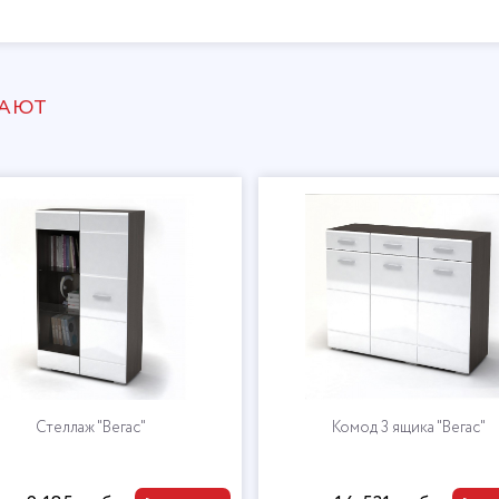
ПАЮТ
гас"
Комод 3 ящика "Вегас"