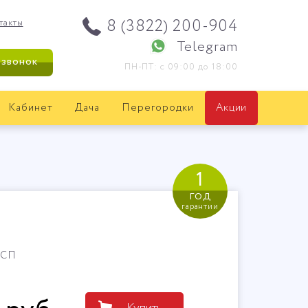
8 (3822) 200-904
такты
Telegram
 звонок
ПН-ПТ: с 09:00 до 18:00
Кабинет
Дача
Перегородки
Акции
1
год
гарантии
ДСП
Купить