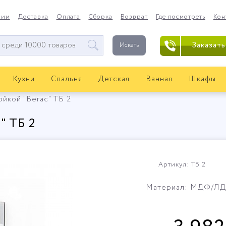
нии
Доставка
Оплата
Сборка
Возврат
Где посмотреть
Кон
Заказать
Искать
Кухни
Спальня
Детская
Ванная
Шкафы
ойкой "Вегас" ТБ 2
" ТБ 2
Артикул: ТБ 2
Материал: МДФ/Л