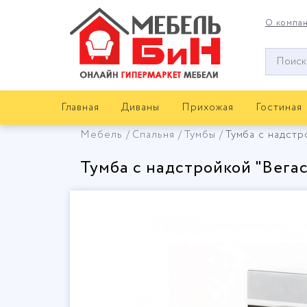
О компа
Окно
поиска
мебели
Главная
Диваны
Прихожая
Гостиная
Мебель
Спальня
Тумбы
Тумба с надстр
Тумба с надстройкой "Вегас