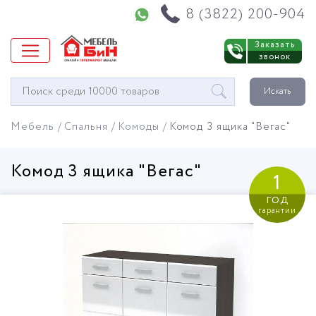
Напишите нам в WhatsApp
8 (3822) 200-904
Заказать
звонок
Окно
Искать
поиска
мебели
Мебель
Спальня
Комоды
Комод 3 ящика "Вегас"
Комод 3 ящика "Вегас"
1
год
гарантии