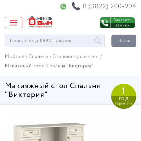
Напишите нам в WhatsApp
8 (3822) 200-904
Заказать
звонок
Окно
Искать
поиска
мебели
Мебель
Спальня
Столики туалетные
Макияжный стол Спальня "Виктория"
Макияжный стол Спальня
1
"Виктория"
год
гарантии