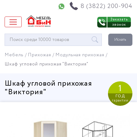
Напишите нам в WhatsApp
8 (3822) 200-904
Заказать
звонок
Окно
Искать
поиска
мебели
Мебель
Прихожая
Модульная прихожая
Шкаф угловой прихожая "Виктория"
Шкаф угловой прихожая
1
"Виктория"
год
гарантии