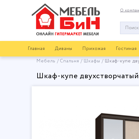
О компа
Окно
поиска
мебели
Главная
Диваны
Прихожая
Гостиная
Мебель
Спальня
Шкафы
Шкаф-купе дв
Шкаф-купе двухстворчаты