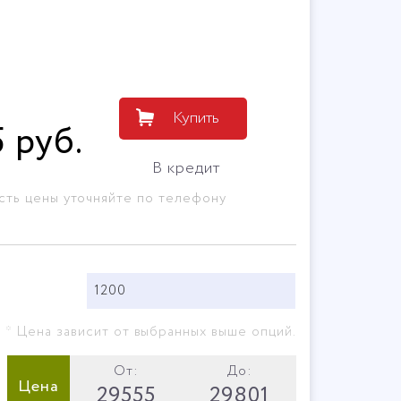
Купить
5
руб
.
В кредит
сть цены уточняйте по телефону
1200
* Цена зависит от выбранных выше опций.
От:
До:
Цена
29555
29801