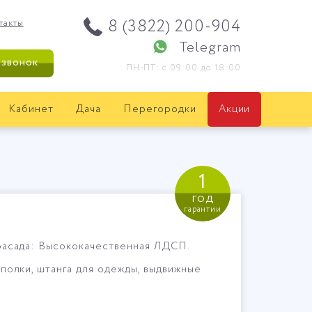
8 (3822) 200-904
такты
Telegram
 звонок
ПН-ПТ: с 09:00 до 18:00
Кабинет
Дача
Перегородки
Акции
1
год
гарантии
асада: Высококачественная ЛДСП.
полки, штанга для одежды, выдвижные