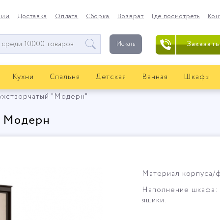
нии
Доставка
Оплата
Сборка
Возврат
Где посмотреть
Кон
Заказать
Искать
Кухни
Спальня
Детская
Ванная
Шкафы
ухстворчатый "Модерн"
й Модерн
Материал корпуса/ф
Наполнение шкафа: 
ящики.