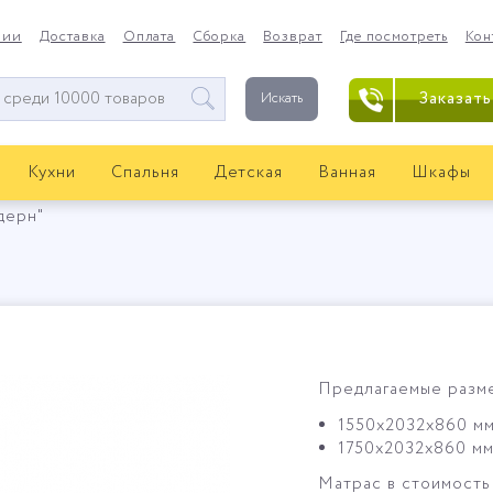
нии
Доставка
Оплата
Сборка
Возврат
Где посмотреть
Кон
Заказать
Искать
Кухни
Спальня
Детская
Ванная
Шкафы
дерн"
Предлагаемые разме
1550х2032х860 мм
1750х2032х860 мм
Матрас в стоимость