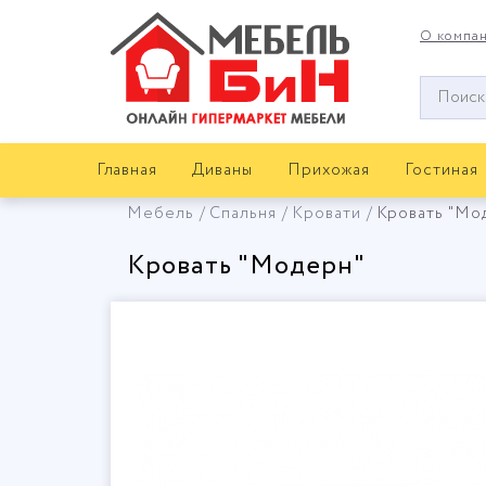
О компа
Окно
поиска
мебели
Главная
Диваны
Прихожая
Гостиная
Мебель
Спальня
Кровати
Кровать "Мо
Кровать "Модерн"