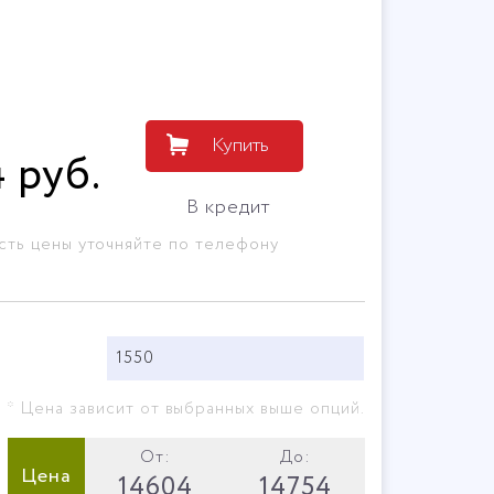
Купить
4
руб
.
В кредит
сть цены уточняйте по телефону
1550
* Цена зависит от выбранных выше опций.
От:
До:
Цена
14604
14754