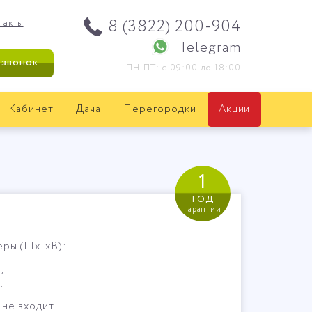
8 (3822) 200-904
такты
Telegram
 звонок
ПН-ПТ: с 09:00 до 18:00
Кабинет
Дача
Перегородки
Акции
1
год
гарантии
ры (ШхГхВ):
,
.
 не входит!