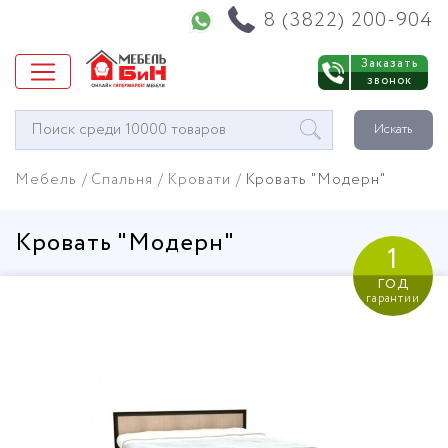
Напишите нам в WhatsApp
8 (3822) 200-904
Заказать
звонок
Окно
Искать
поиска
мебели
Мебель
Спальня
Кровати
Кровать "Модерн"
Кровать "Модерн"
1
год
гарантии